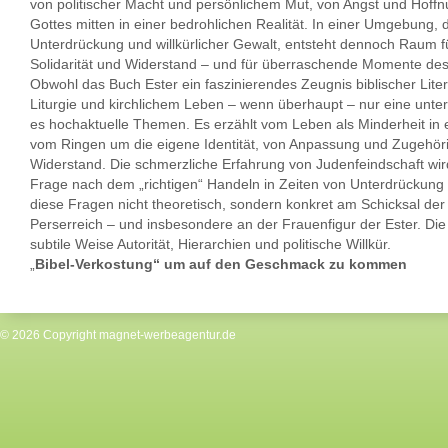
von politischer Macht und persönlichem Mut, von Angst und Hoff
Gottes mitten in einer bedrohlichen Realität. In einer Umgebung, di
Unterdrückung und willkürlicher Gewalt, entsteht dennoch Raum fü
Solidarität und Widerstand – und für überraschende Momente de
Obwohl das Buch Ester ein faszinierendes Zeugnis biblischer Literat
Liturgie und kirchlichem Leben – wenn überhaupt – nur eine unte
es hochaktuelle Themen. Es erzählt vom Leben als Minderheit in e
vom Ringen um die eigene Identität, von Anpassung und Zugehörig
Widerstand. Die schmerzliche Erfahrung von Judenfeindschaft wir
Frage nach dem „richtigen“ Handeln in Zeiten von Unterdrückung
diese Fragen nicht theoretisch, sondern konkret am Schicksal de
Perserreich – und insbesondere an der Frauenfigur der Ester. Die 
subtile Weise Autorität, Hierarchien und politische Willkür.
„
Bibel-Verkostung“ um auf den Geschmack zu kommen
© 2026 Copyright
magnet-werbeagentur.de