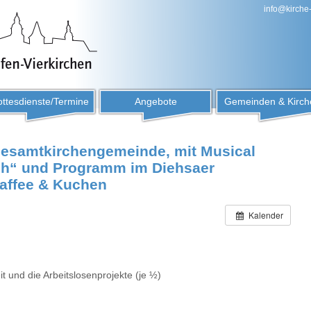
info@kirche
ttesdienste/Termine
Angebote
Gemeinden & Kirch
esamtkirchengemeinde, mit Musical
ch“ und Programm im Diehsaer
Kaffee & Kuchen
Kalender
eit und die Arbeitslosenprojekte (je ½)