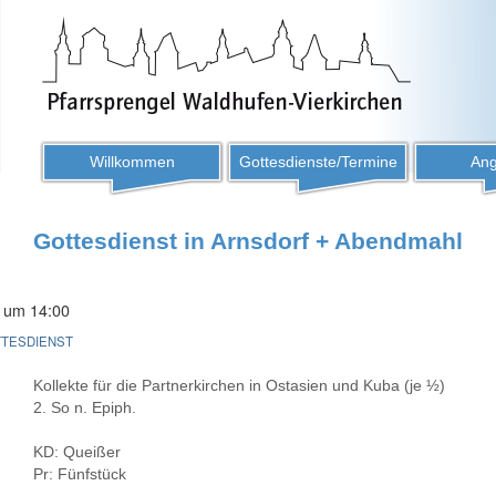
Willkommen
Gottesdienste/Termine
Ang
Gottesdienst in Arnsdorf + Abendmahl
 um 14:00
TESDIENST
Kollekte für die Partnerkirchen in Ostasien und Kuba (je ½)
2. So n. Epiph.
KD: Queißer
Pr: Fünfstück