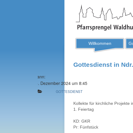
Willkommen
Go
Gottesdienst in Ndr.
Wann:
25. Dezember 2024 um 8:45
GOTTESDIENST
Kollekte für kirchliche Projekte
1. Feiertag
KD: GKR
Pr: Fünfstück