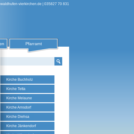
-waldhufen-vierkirchen.de
| 035827 70 831
en
Pfarramt
Kirche Buchholz
Kirche Tetta
Kirche Melaune
Kirche Arnsdorf
Kirche Diehsa
Kirche Jänkendorf