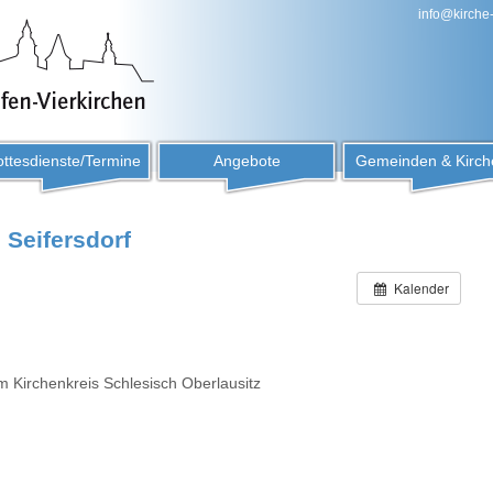
info@kirche
ttesdienste/Termine
Angebote
Gemeinden & Kirch
 Seifersdorf
Kalender
 im Kirchenkreis Schlesisch Oberlausitz