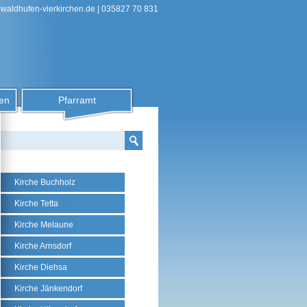
-waldhufen-vierkirchen.de
| 035827 70 831
en
Pfarramt
Kirche Buchholz
Kirche Tetta
Kirche Melaune
Kirche Arnsdorf
Kirche Diehsa
Kirche Jänkendorf