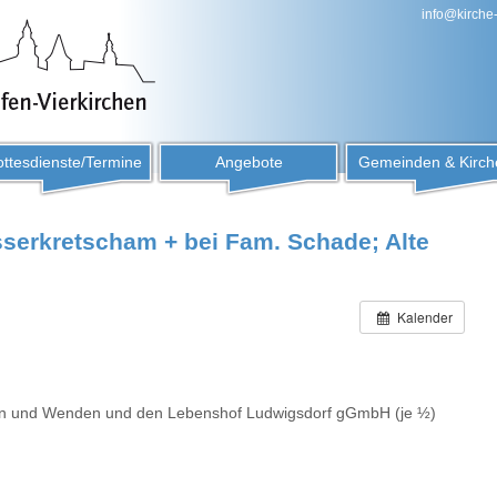
info@kirche
ttesdienste/Termine
Angebote
Gemeinden & Kirch
sserkretscham + bei Fam. Schade; Alte
Kalender
orben und Wenden und den Lebenshof Ludwigsdorf gGmbH (je ½)