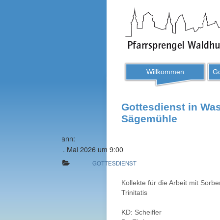
Willkommen
Go
Gottesdienst in Wa
Sägemühle
Wann:
31. Mai 2026 um 9:00
GOTTESDIENST
Kollekte für die Arbeit mit S
Trinitatis
KD: Scheifler