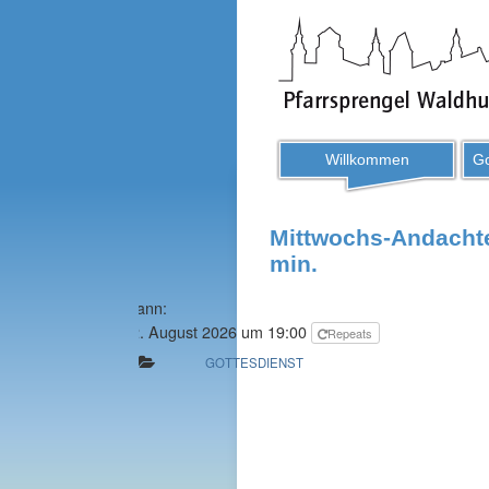
Willkommen
Go
Mittwochs-Andachte
min.
Wann:
12. August 2026 um 19:00
Repeats
GOTTESDIENST