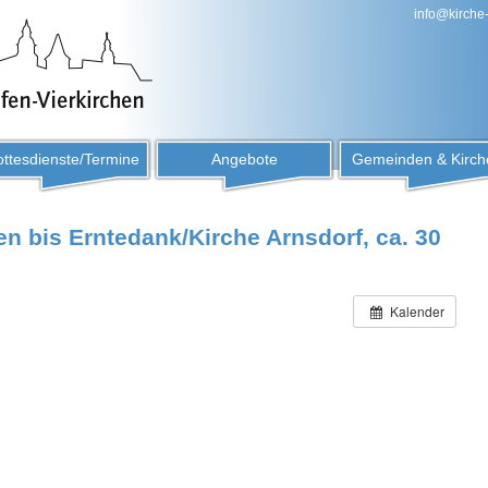
info@kirche
ttesdienste/Termine
Angebote
Gemeinden & Kirch
n bis Erntedank/Kirche Arnsdorf, ca. 30
Kalender