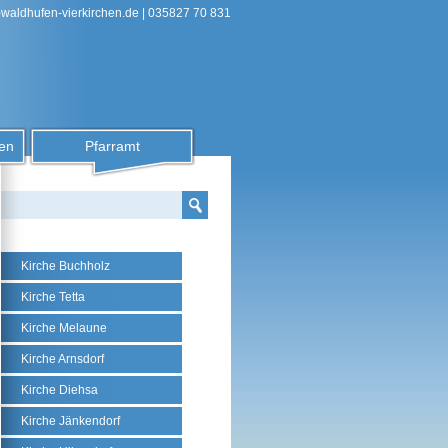
-waldhufen-vierkirchen.de
| 035827 70 831
en
Pfarramt
Kirche Buchholz
Kirche Tetta
Kirche Melaune
Kirche Arnsdorf
Kirche Diehsa
Kirche Jänkendorf