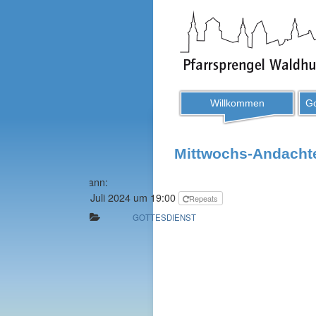
Willkommen
Go
Mittwochs-Andachte
Wann:
3. Juli 2024 um 19:00
Repeats
GOTTESDIENST