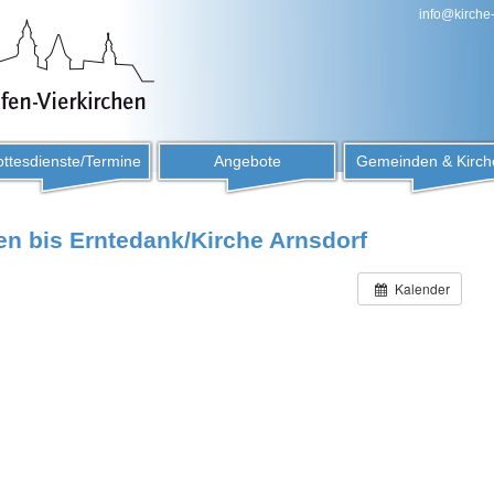
info@kirche
ttesdienste/Termine
Angebote
Gemeinden & Kirch
n bis Erntedank/Kirche Arnsdorf
Kalender