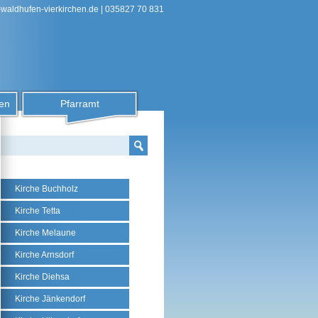
-waldhufen-vierkirchen.de
| 035827 70 831
en
Pfarramt
Kirche Buchholz
Kirche Tetta
Kirche Melaune
Kirche Arnsdorf
Kirche Diehsa
Kirche Jänkendorf