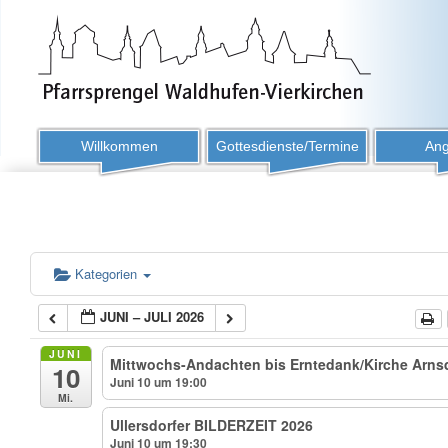
Willkommen
Gottesdienste/Termine
Ang
Kategorien
JUNI – JULI 2026
JUNI
Mittwochs-Andachten bis Erntedank/Kirche Arnsdo
10
Juni 10 um 19:00
Mi.
Ullersdorfer BILDERZEIT 2026
Juni 10 um 19:30