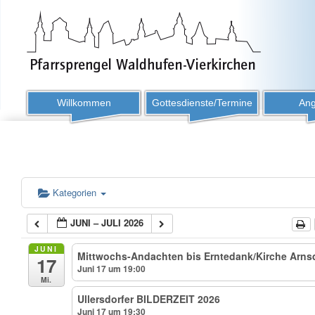
Willkommen
Gottesdienste/Termine
Ang
Kategorien
JUNI – JULI 2026
JUNI
Mittwochs-Andachten bis Erntedank/Kirche Arnsdo
17
Juni 17 um 19:00
Mi.
Ullersdorfer BILDERZEIT 2026
Juni 17 um 19:30