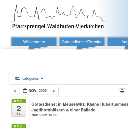
Willkommen
Gottesdienste/Termine
Ang
Kategorien
NOV. 2025
NOV.
Gottesdienst in Meuselwitz, Kleine Hubertusmess
2
Jagdhornbläsern & einer Ballade
So.
Nov. 2 um 10:00
NOV.