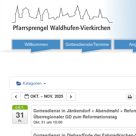
Willkommen
Gottesdienste/Termine
Ang
Kategorien
OKT. – NOV. 2025
OKT.
Gottesdienst in Jänkendorf + Abendmahl + Refo
31
Überregionaler GD zum Reformationstag
Fr.
Okt. 31 um 10:00
Gottesdienst in Diehsa/Ende der Fahrradkirchen-