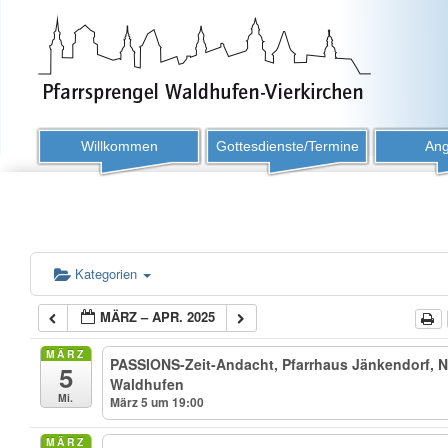
Willkommen
Gottesdienste/Termine
Ang
Kategorien
MÄRZ – APR. 2025
MÄRZ
PASSIONS-Zeit-Andacht, Pfarrhaus Jänkendorf, Ni
5
Waldhufen
Mi.
März 5 um 19:00
MÄRZ