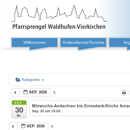
Willkommen
Gottesdienste/Termine
Ang
Kategorien
SEP. 2026
SEP.
Mittwochs-Andachten bis Erntedank/Kirche Arnsdo
30
Sep. 30 um 19:00
Mi.
SEP. 2026