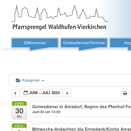
Willkommen
Gottesdienste/Termine
Ang
Kategorien
JUNI – JULI 2024
JUNI
Gottesdienst in Arnsdorf, Beginn des Pfarrhof-Fe
30
Juni 30 um 14:00
So.
JULI
Mittwochs-Andachten bis Erntedank/Kirche Arns